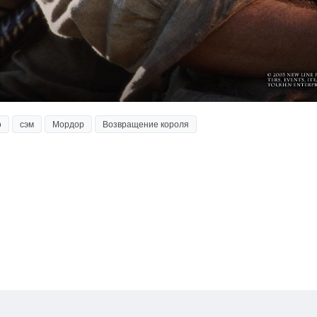
о
сэм
Мордор
Возвращение короля