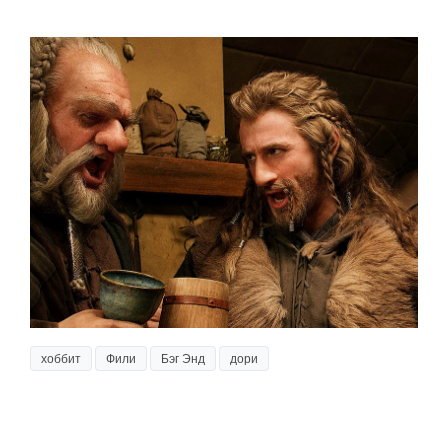
хоббит
Фили
Бэг Энд
дори