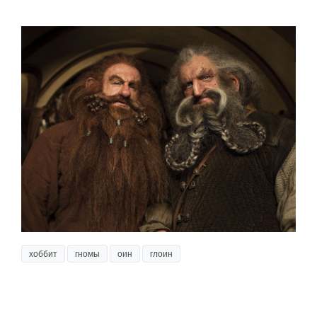
хоббит
гномы
оин
глоин