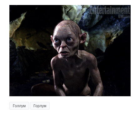
Голлум
Горлум