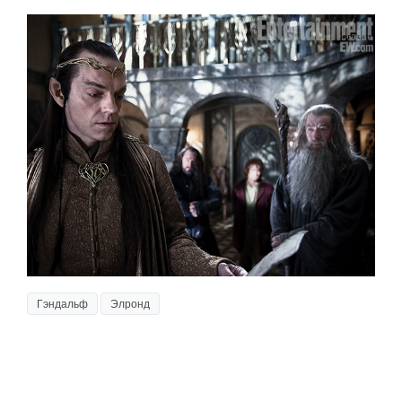
Гэндальф
Элронд