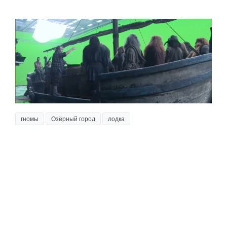
гномы
Озёрный город
лодка