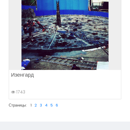
Изенгард
1743
Страницы:
1
2
3
4
5
6