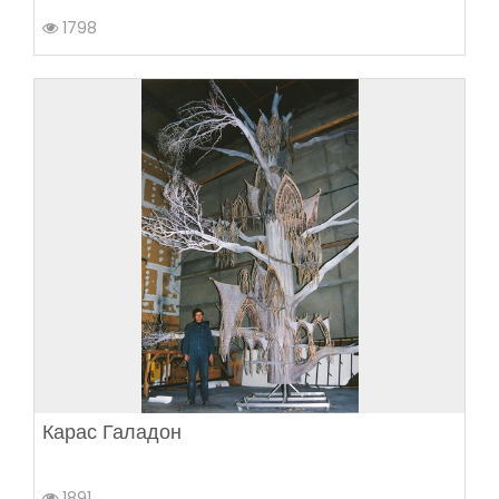
1798
Карас Галадон
1891