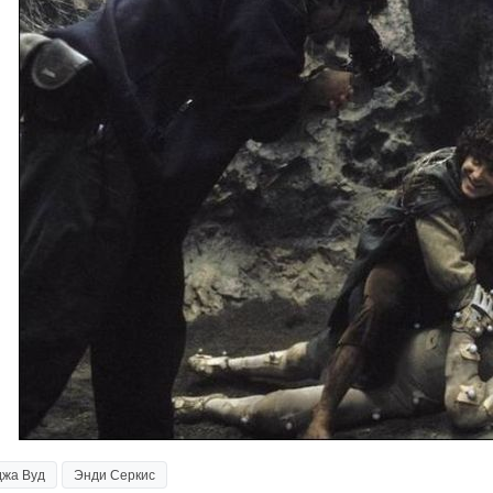
жа Вуд
Энди Серкис