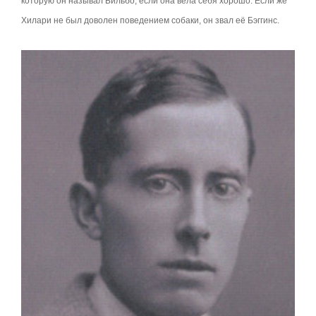
которую он называл Бильбо, если она вела себя хорошо. Если же
Хилари не был доволен поведением собаки, он звал её Бэггинс.